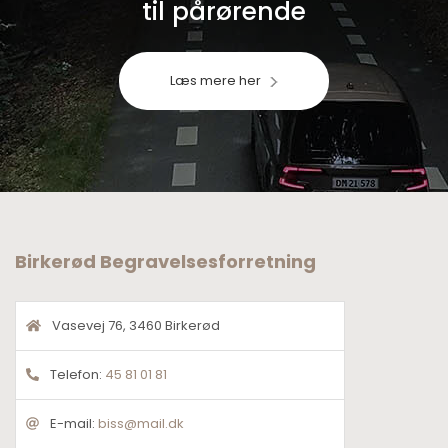
til pårørende
Læs mere her
Birkerød Begravelsesforretning
Vasevej 76, 3460 Birkerød
Telefon:
45 81 01 81
E-mail:
biss@mail.dk