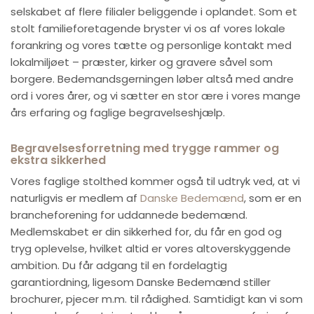
selskabet af flere filialer beliggende i oplandet. Som et
stolt familieforetagende bryster vi os af vores lokale
forankring og vores tætte og personlige kontakt med
lokalmiljøet – præster, kirker og gravere såvel som
borgere. Bedemandsgerningen løber altså med andre
ord i vores årer, og vi sætter en stor ære i vores mange
års erfaring og faglige begravelseshjælp.
Begravelsesforretning med trygge rammer og
ekstra sikkerhed
Vores faglige stolthed kommer også til udtryk ved, at vi
naturligvis er medlem af
Danske Bedemænd
, som er en
brancheforening for uddannede bedemænd.
Medlemskabet er din sikkerhed for, du får en god og
tryg oplevelse, hvilket altid er vores altoverskyggende
ambition. Du får adgang til en fordelagtig
garantiordning, ligesom Danske Bedemænd stiller
brochurer, pjecer m.m. til rådighed. Samtidigt kan vi som